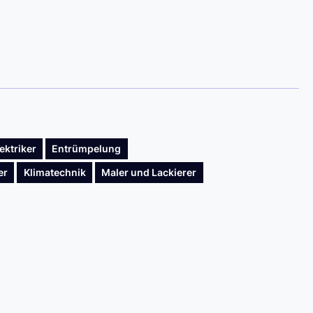
ektriker
Entrümpelung
er
Klimatechnik
Maler und Lackierer