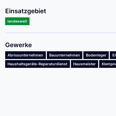
Einsatzgebiet
landesweit
Gewerke
Abrissunternehmen
Bauunternehmen
Bodenleger
El
Haushaltsgeräte-Reperaturdienst
Hausmeister
Klempn